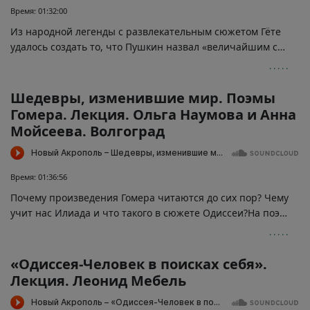
Время: 01:32:00
Из народной легенды с развлекательным сюжетом Гёте
удалось создать то, что Пушкин назвал «величайшим созданием поэтического духа».• Что же такого особенного в «Фаусте»?• Во что верил Гёте и его герой?• Кто такой Мефистофель?• Правда ли, что Гёте изобрёл искусственный интеллект?• О чем эта грандиозная поэма — труд всей жизни гениального писателя?Нас ждёт знакомство со всеобъемлющей философией бессмертного «Фауста».
Шедевры, изменившие мир. Поэмы
Гомера. Лекция. Ольга Наумова и Анна
Мойсеева. Волгоград
Время: 01:36:56
Почему произведения Гомера читаются до сих пор? Чему
учит нас Илиада и что такого в сюжете Одиссеи?На поэмах Гомера выросли поколения философов, писателей и поэтов, их заучивали наизусть, переводили и анализировали. Европейская культура родилась из этих великих текстов. Так в чем же их секрет? О чем говорит с нами Гомер? Лекция позволяет подробнее познакомиться с текстом Илиады и Одиссеи и проанализировать символы и спрятанные в них смыслы.
«Одиссея-Человек в поисках себя».
Лекция. Леонид Мебель