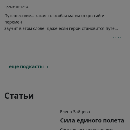
Время: 01:12:34
Путешествие… какая-то особая магия открытий и
перемен
звучит в этом слове. Даже если герой становится путешественником поневоле.Так произошло с легендарным царем Одиссеем. Его история, поведанная Гомером, говорит не только о далёком прошлом, но и о настоящем и будущем.Это история о поиске собственной сути, о поиске смысла своей жизни. Такой поиск не даётся легко — герой сталкивается с многочисленными препятствиями и проходит непростые испытания.Почему же так долог этот путь, и что значат для нас сегодняшних все эти встречи Одиссея с волшебницами, загадочными существами и странными народами?Попробуем разобраться…
ещё подкасты
Статьи
Елена Зайцева
Сила единого полета
Сегодня, ясным весенним