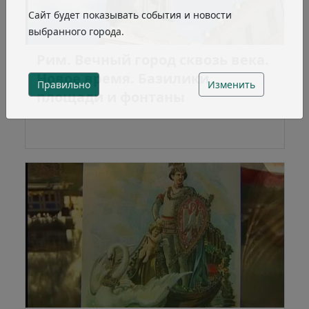
Сайт будет показывать события и новости
выбранного города.
Рим. Вечный город сквозь века.
Новое время. Базилики,
Правильно
Изменить
площади и фонтаны